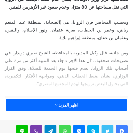
التي تقل مساحتها عن 80 مترًا، وعدم صعود غير الأزهريين للمنبر.
وبحسب المحاضر فإن الزوايا، هي:(الصحابة، بمنطقة عبد المنعم
رياض، وعمر بن الخطاب، بعزبة عثمان، ونور الإسلام، واليقين،
وعثمان بن عفان، بمنطقة إبراهيم بك).
ومن جانبه، قال وكيل المديرية بالمحافظة، الشيخ صبري دويدار، في
تصريحات صحفية، :”إن هذا الإجراء جاء بعد التنبيه أكثر من مرة على
أصحاب تلك الزوايا، بعدم فتحها يوم الجمعة للصلاة، وفق القرار
الوزاري، بشأن ضبط الخطاب الديني، ومواجهة الأفكار التكفيرية،
التي يحاول البعض ترويجها لهدم المجتمع المصري”.
مقالات ذات صلة
اظهر المزيد
خُطْبَةُ الْجُمُعَةِ الْقَادِمَةُ :(( الدَّعْوَةُ إِلَى اللهِ تَعَالَى
بِالْحِكْمَةِ وَالْمَوْعِظَةِ والْحَسَنَةِ )) د. مُحَمَّدُ حَرْزٌ
سكايب
ماسنجر
واتساب
تيلقرام
ڤايبر
لاين
5 فبراير,2026