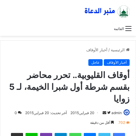
القائمة
الرئيسية
/
أخبار الأوقاف
أخبار الأوقاف
عاجل
أوقاف القليوبية.. تحرر محاضر
بقسم شرطة أول شبرا الخيمة، لـ 5
زوايا
admin
ت
أ
20 فبراير,2015
آخر تحديث: 20 فبراير,2015
0
ا
ر
702
أقل من دقيقة
ب
س
فيسبوك
تويتر
ماسنجر
واتساب
تيلقرام
ڤايبر
لاين
مشاركة عبر البريد
ع
ل