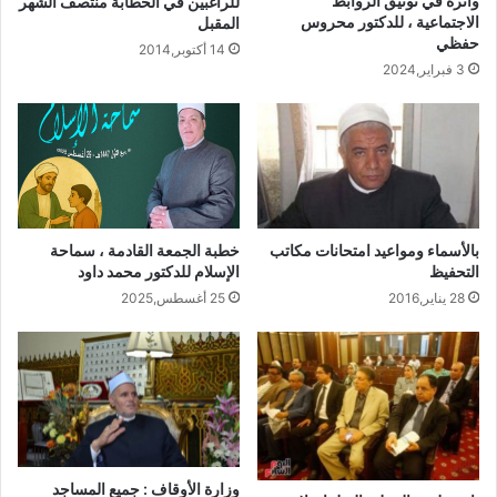
وأثره في توثيق الروابط
للراغبين في الخطابة منتصف الشهر
الاجتماعية ، للدكتور محروس
المقبل
حفظي
14 أكتوبر,2014
3 فبراير,2024
خطبة الجمعة القادمة ، سماحة
بالأسماء ومواعيد امتحانات مكاتب
الإسلام للدكتور محمد داود
التحفيظ
25 أغسطس,2025
28 يناير,2016
وزارة الأوقاف : جميع المساجد