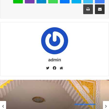
مشاركة عبر البريد
طباعة
خُطْبَةُ الجُمُعَةِ القَادِمَةُ : ((بُطُولَاتٌ لَا تُنْسَى)) د. مُحَمَّدُ
حَرْزٍ
29 يناير,2026
خُطْبَةُ الجُمُعَةِ القَادِمَةُ : ((المَهَنُ في الْإِسْلَامِ طَرِيقُ
الْعُمْرَانِ وَالْإِيمَانِ مَعًا)) د. مُحَمَّدُ حَرْزٍ
22 يناير,2026
admin
موق
في
تويت
نسخ الرابط
ع
سب
ر
الوي
وك
ب
خطبة الأسبوع