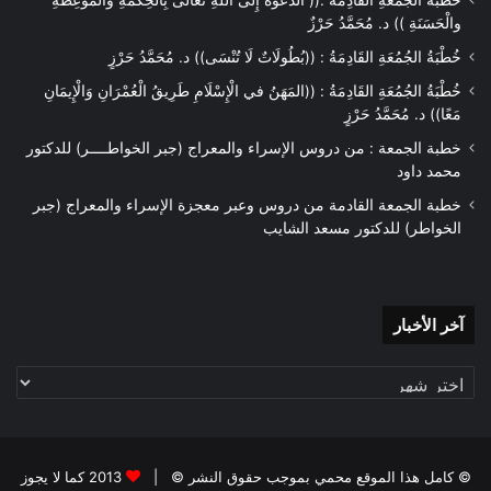
خُطْبَةُ الْجُمُعَةِ الْقَادِمَةُ :(( الدَّعْوَةُ إِلَى اللهِ تَعَالَى بِالْحِكْمَةِ وَالْمَوْعِظَةِ
والْحَسَنَةِ )) د. مُحَمَّدُ حَرْزٌ
خُطْبَةُ الجُمُعَةِ القَادِمَةُ : ((بُطُولَاتٌ لَا تُنْسَى)) د. مُحَمَّدُ حَرْزٍ
خُطْبَةُ الجُمُعَةِ القَادِمَةُ : ((المَهَنُ في الْإِسْلَامِ طَرِيقُ الْعُمْرَانِ وَالْإِيمَانِ
مَعًا)) د. مُحَمَّدُ حَرْزٍ
خطبة الجمعة : من دروس الإسراء والمعراج (جبر الخواطــــر) للدكتور
محمد داود
خطبة الجمعة القادمة من دروس وعبر معجزة الإسراء والمعراج (جبر
الخواطر) للدكتور مسعد الشايب
آخر
آخر الأخبار
الأخبار
© كامل هذا الموقع محمي بموجب حقوق النشر © |
2013 كما لا يجوز