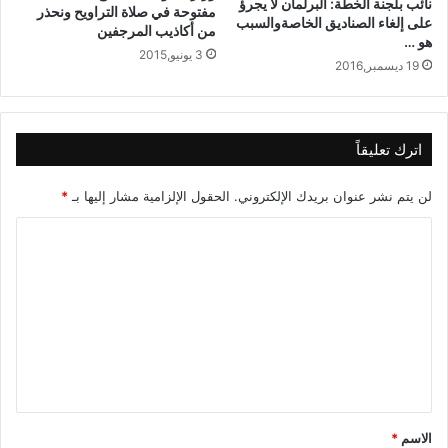
نائب بلجنة الخطة: البرلمان لا يجرؤ
مفتوحة في صلاة التراويح ونحذر
على إلغاء الصناديق الخاصةوالسبب
من أكاذيب المرجفين
هو …
3 يونيو,2015
19 ديسمبر,2016
اترك تعليقاً
لن يتم نشر عنوان بريدك الإلكتروني.
الحقول الإلزامية مشار إليها بـ
*
ا
ل
ت
ع
ل
ي
ق
الاسم
*
*