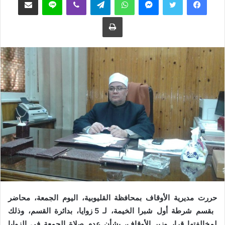
ع
ب
طباعة
ل
ر
ى
ي
ت
د
و
ا
ي
إ
ت
ل
ر
ك
ت
ر
و
ن
ي
ا
حررت مديرية الأوقاف بمحافظة القليوبية، اليوم الجمعة، محاضر
بقسم شرطة أول شبرا الخيمة، لـ 5 زوايا، بدائرة القسم، وذلك
لمخالفتها قرار وزير الأوقاف، بشأن عدم صلاة الجمعة في الزوايا