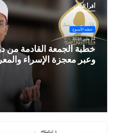
أقرأ التالي
خطبة الأسبوع
14 يناير,2026
خطبة الجمعة ، مِنْ دُرُوسِ الإِ
وَالمِعْرَاجِ (جَبْرِ الْخَوَاطِرِ) د. م
حَرْزٌ