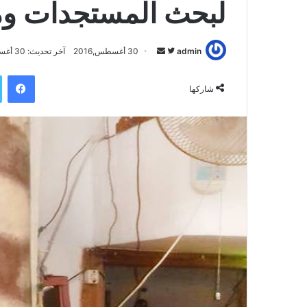
لبحث المستجدات ومن
admin
ت
أ
30 أغسطس,2016
آخر تحديث: 30 أغسطس,2016
ا
ر
فيسبوك
ب
س
شاركها
ع
ل
ع
ب
ل
ر
ى
ي
ت
د
و
ا
ي
إ
ت
ل
ر
ك
ت
ر
و
ن