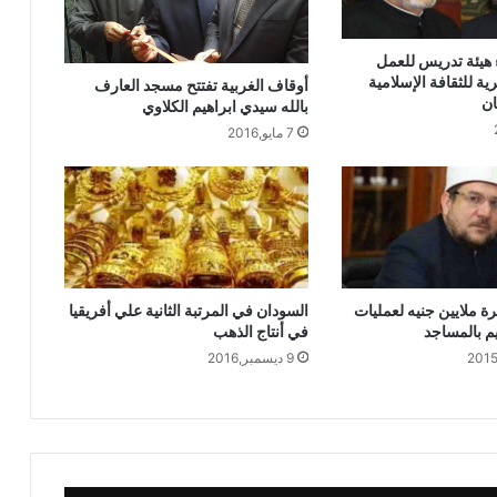
خطبة الجمعة القادمة من دروس وعبر
معجزة الإسراء والمعراج (جبر الخواطر)
هيئة تدريس للعمل
للدكتور مسعد الشايب
ية للثقافة الإسلامية
أوقاف الغربية تفتتح مسجد العارف
ان
بالله سيدي ابراهيم الكلاوي
خطبة الجمعة ، مِنْ دُرُوسِ الإِسْرَاءِ وَالمِعْرَاجِ
7 مايو,2016
(جَبْرِ الْخَوَاطِرِ) د. مُحَمَّدٌ حَرْزٌ
خُطْبَةُ الجُمُعَةِ القَادِمَةِ: (قِيمَةُ الاحْتِرَامِ) د.
مُحَمَّدُ حِرْزٍ
ة ملايين جنيه لعمليات
السودان في المرتبة الثانية علي أفريقيا
يم بالمساجد
في أنتاج الذهب
خطبة الجمعة ، قيمة الاحترام ، للدكتور
مسعد الشايب
9 ديسمبر,2016