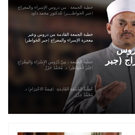
خطبة الجمعة القادمة من دروس وعبر
معجزة الإسراء والمعراج (جبر الخواطر)
للدكتور مسعد الشايب
خطبة الجمعة ، مِنْ دُرُوسِ الإِسْرَاءِ وَالمِعْرَاجِ
(جَبْرِ الْخَوَاطِرِ) د. مُحَمَّدٌ حَرْزٌ
سْرَاءِ
ُحَمَّدٌ
خُطْبَةُ الجُمُعَةِ القَادِمَةِ: (قِيمَةُ الاحْتِرَامِ) د.
مُحَمَّدُ حِرْزٍ
خطبة الجمعة ، قيمة الاحترام ، للدكتور
مسعد الشايب
خطبة الجمعة للدكتور محمد داود ، قيمة
الاحترام