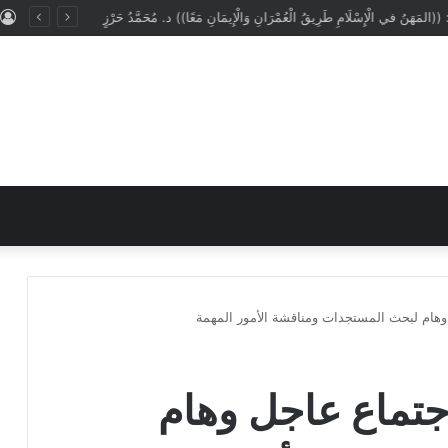
: ((المَهَنُ في الْإِسْلَامِ طَرِيقُ الْعُمْرَانِ وَالْإِيمَانِ مَعًا)) د. مُحَمَّدُ حَرْزٍ
وهام لبحث المستجدات ومناقشة الأمور المهمة
جتماع عاجل وهام