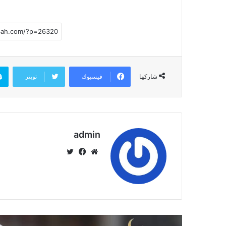
فيسبوك
تويتر
شاركها
admin
موق
في
تويت
ع
سب
ر
الوي
وك
ب