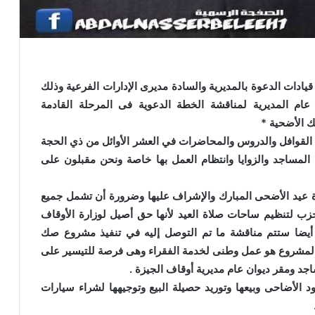
ادات الدعوة بالمديرية والسادة مديرى الإدارات الفرعية وذلك
لموافق 2016/8/31 بمقر ديوان عام المديرية لمناقشة الخطة الدعوية فى المرحلة القادمة
 الأضحية *
القوافل والدروس والمحاضرات في العشر الأوائل من ذي الحجة
لمساجد والزوايا وانتظام العمل بها خاصة ونحن مقبلون على
ة عيد الأضحى المبارك والإشراف عليها وضرورة أن تشمل جميع
زب لتنظيم ساحات صلاة العيد لأنها حق أصيل لوزارة الأوقاف
 أيضا ستتم مناقشة ما تم التوصل إليه في تنفيذ مشروع صك
 المشروع هو عمل وطنى لخدمة الفقراء وهى فرصة للتيسير على
خطبة الجمعة للدكتور محمد داود ، قيمة
الاحترام
د الأضاحى وبيعها وتوريد حصيلة البيع وتوجيهها لشراء سيارات