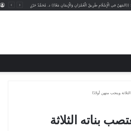
: ((المَهَنُ في الْإِسْلَامِ طَرِيقُ الْعُمْرَانِ وَالْإِيمَانِ مَعًا)) د. مُحَمَّدُ حَرْزٍ
ثلاثة وينجب منهن أولادًا
صب بناته الثلاثة