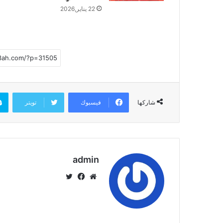
22 يناير,2026
فيسبوك
تويتر
شاركها
admin
موق
في
تويت
ع
سب
ر
الوي
وك
ب