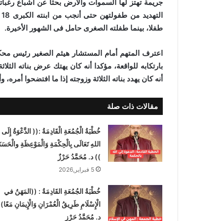
جريمة تهتز لها السموات والأرض بحثا عن اشباع رغباته
طفلا، بينما طفلته الصغرى حامل فى الشهور الأخيرة.
اعترف المتهم أمام المستشار هيثم الصغير رئيس محكم
بارتكابه للواقعة، مؤكدا أنه كان يهتك عرض بناته الثل
أنه كان يهدد بناته الثلاثة وزوجته إذا ما افتضحوا أمره،
مقالات ذات صلة
خُطْبَةُ الْجُمُعَةِ الْقَادِمَةُ :(( الدَّعْوَةُ إِلَى
اللهِ تَعَالَى بِالْحِكْمَةِ وَالْمَوْعِظَةِ والْحَسَنَ
)) د. مُحَمَّدُ حَرْزٌ
5 فبراير,2026
خُطْبَةُ الجُمُعَةِ القَادِمَةُ : ((المَهَنُ في
الْإِسْلَامِ طَرِيقُ الْعُمْرَانِ وَالْإِيمَانِ مَعًا)
د. مُحَمَّدُ حَرْزٍ