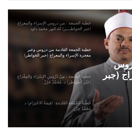
(جبر الخواطــــر) للدكتور محمد داود
خطبة الجمعة القادمة من دروس وعبر
معجزة الإسراء والمعراج (جبر الخواطر)
للدكتور مسعد الشايب
خطبة الجمعة ، مِنْ دُرُوسِ الإِسْرَاءِ وَالمِعْرَاجِ
(جَبْرِ الْخَوَاطِرِ) د. مُحَمَّدٌ حَرْزٌ
سْرَاءِ
ُحَمَّدٌ
خُطْبَةُ الجُمُعَةِ القَادِمَةِ: (قِيمَةُ الاحْتِرَامِ) د.
مُحَمَّدُ حِرْزٍ
خطبة الجمعة ، قيمة الاحترام ، للدكتور
مسعد الشايب
خطبة الجمعة للدكتور محمد داود ، قيمة