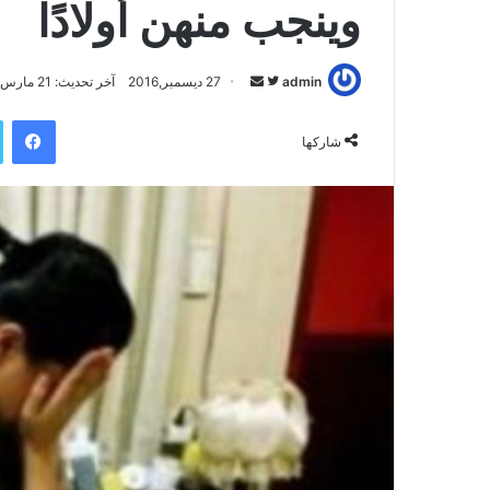
وينجب منهن أولادًا
admin
ت
أ
27 ديسمبر,2016
آخر تحديث: 21 مارس,2019
ا
ر
فيسبوك
ب
س
شاركها
ع
ل
ع
ب
ل
ر
ى
ي
ت
د
و
ا
ي
إ
ت
ل
ر
ك
ت
ر
و
ن