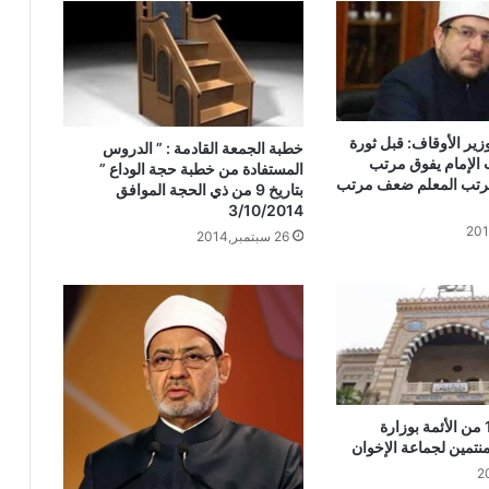
(جبر الخواطــــر) للدكتور محمد داود
خطبة الجمعة القادمة من دروس وعبر
معجزة الإسراء والمعراج (جبر الخواطر)
للدكتور مسعد الشايب
وزير الأوقاف: قبل ثورة
خطبة الجمعة القادمة : ” الدروس
 الإمام يفوق مرتب
المستفادة من خطبة حجة الوداع ”
مرتب المعلم ضعف مرتب
خطبة الجمعة ، مِنْ دُرُوسِ الإِسْرَاءِ وَالمِعْرَاجِ
بتاريخ 9 من ذي الحجة الموافق
(جَبْرِ الْخَوَاطِرِ) د. مُحَمَّدٌ حَرْزٌ
3/10/2014
26 سبتمبر,2014
خُطْبَةُ الجُمُعَةِ القَادِمَةِ: (قِيمَةُ الاحْتِرَامِ) د.
مُحَمَّدُ حِرْزٍ
خطبة الجمعة ، قيمة الاحترام ، للدكتور
مسعد الشايب
تجديد حبس 12 من الأئمة بوزارة
نتمين لجماعة الإخوان