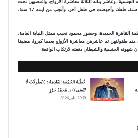
 الجنسية، وعاشر بناته الثلاثة معاشرة الأزواج، واغتصبهن تحت
التهديد من طفولتهن حتى أنجب من ابنته الكبرى 18 سنة، طفلا، وأجهضت فى طفل آخر، وأنجب من ابنته 17 سنة،
ة القاهرة الجديدة، وحضور محمود نجيب ممثل النيابة العامة،
اثة منذ طفولتهن ثم عاشرهن معاشرة الأزواج بعدما كبروا، مضيفا
 وأن شهوته الجنسية والشيطان دفعته لارتكاب الواقعة.
خُطْبَةُ الجُمُعَةِ القَادِمَةُ : ((بُطُولَاتٌ لَا
ةِ
تُنْسَى)) د. مُحَمَّدُ حَرْزٍ
29 يناير,2026
)
خطبة الجمعة للدكتور محمد داود ، قيمة