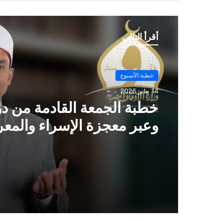
أقرأ التالي
خطبة الأسبوع
14 يناير,2026
خطبة الجمعة ، مِنْ دُرُوسِ الإِ
وَالمِعْرَاجِ (جَبْرِ الْخَوَاطِرِ) د. م
حَرْزٌ