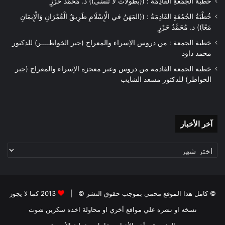
خُطْبَةُ الجُمُعَةِ القَادِمَةُ : ((بُطُولَاتٌ لَا تُنْسَى)) د. مُحَمَّدُ حَرْزٍ
خُطْبَةُ الجُمُعَةِ القَادِمَةُ : ((المَهَنُ في الْإِسْلَامِ طَرِيقُ الْعُمْرَانِ وَالْإِيمَانِ
مَعًا)) د. مُحَمَّدُ حَرْزٍ
خطبة الجمعة : من دروس الإسراء والمعراج (جبر الخواطــــر) للدكتور
محمد داود
خطبة الجمعة القادمة من دروس وعبر معجزة الإسراء والمعراج (جبر
الخواطر) للدكتور مسعد الشايب
آخر
آخر الأخبار
الأخبار
© كامل هذا الموقع محمي بموجب حقوق النشر © |
2013 كما لا يجوز
نسخه او نشره علي مواقع أخري او محاولة اخذه سكرين شوت