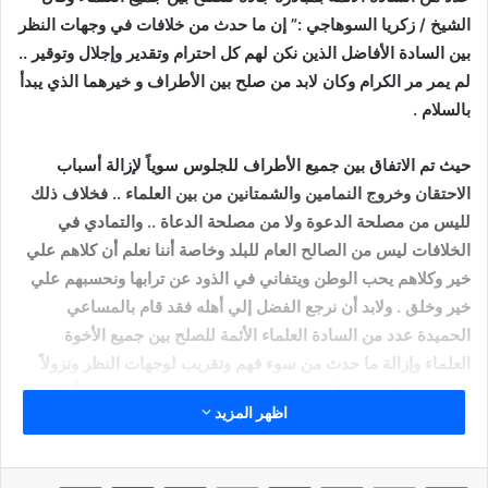
الشيخ / زكريا السوهاجي :” إن ما حدث من خلافات في وجهات النظر
بين السادة الأفاضل الذين نكن لهم كل احترام وتقدير وإجلال وتوقير ..
لم يمر مر الكرام وكان لابد من صلح بين الأطراف و خيرهما الذي يبدأ
بالسلام .
حيث تم الاتفاق بين جميع الأطراف للجلوس سوياً لإزالة أسباب
الاحتقان وخروج النمامين والشمتانين من بين العلماء .. فخلاف ذلك
لليس من مصلحة الدعوة ولا من مصلحة الدعاة .. والتمادي في
الخلافات ليس من الصالح العام للبلد وخاصة أننا نعلم أن كلاهم علي
خير وكلاهم يحب الوطن ويتفاني في الذود عن ترابها ونحسبهم علي
خير وخلق . ولابد أن نرجع الفضل إلي أهله فقد قام بالمساعي
الحميدة عدد من السادة العلماء الأئمة للصلح بين جميع الأخوة
العلماء وإزالة ما حدث من سوء فهم وتقريب لوجهات النظر ونزولاً
علي رغبة السادة الأئمة علي مستوي الجمهورية للتصالح ووأد الفتنة
اظهر المزيد
وتقريب وجهات النظر بين السادة العلماء فضيلة الشيخ /صبري عبادة
وفضيلة الشيخ / محمد العجمي وفضيلة الشيخ / أحمد البهي .. وقد
امتثل الجميع بأخلاق العلماء وقبلوا الجلوس بديوان عام الوزارة
سكايب
ماسنجر
واتساب
تيلقرام
ڤايبر
لاين