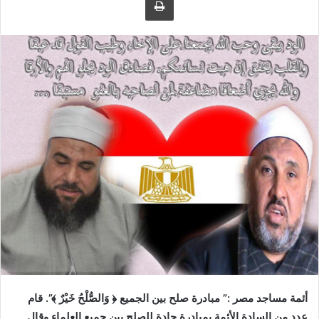
ى
ي
ت
د
و
ا
ي
إ
ت
ل
ر
ك
ت
ر
و
ن
ي
ا
أئمة مساجد مصر :” مبادرة صلح بين الجميع ﴿ وَالصُّلْحُ خَيْرٌ ﴾”. قام
عدد من السادة الأئمة بمبادرة جادة للصلح بين جميع العلماء وقال