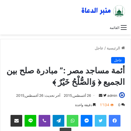
القائمة
الرئيسية
/
عاجل
عاجل
أئمة مساجد مصر :” مبادرة صلح بين
الجميع ﴿ وَالصُّلْحُ خَيْرٌ ﴾
admin
ت
أ
26 أغسطس,2015
آخر تحديث: 26 أغسطس,2015
ا
ر
0
1٬134
دقيقة واحدة
ب
س
فيسبوك
تويتر
ماسنجر
واتساب
تيلقرام
ڤايبر
لاين
مشاركة عبر البريد
ع
ل
ع
ب
طباعة
ل
ر