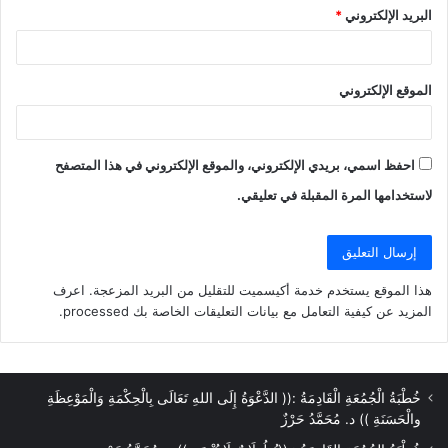
البريد الإلكتروني
*
الموقع الإلكتروني
احفظ اسمي، بريدي الإلكتروني، والموقع الإلكتروني في هذا المتصفح
لاستخدامها المرة المقبلة في تعليقي.
هذا الموقع يستخدم خدمة أكيسميت للتقليل من البريد المزعجة.
اعرف
المزيد عن كيفية التعامل مع بيانات التعليقات الخاصة بك processed
.
خُطْبَةُ الْجُمُعَةِ الْقَادِمَةُ :(( الدَّعْوَةُ إِلَى اللهِ تَعَالَى بِالْحِكْمَةِ وَالْمَوْعِظَةِ
والْحَسَنَةِ )) د. مُحَمَّدُ حَرْزٌ