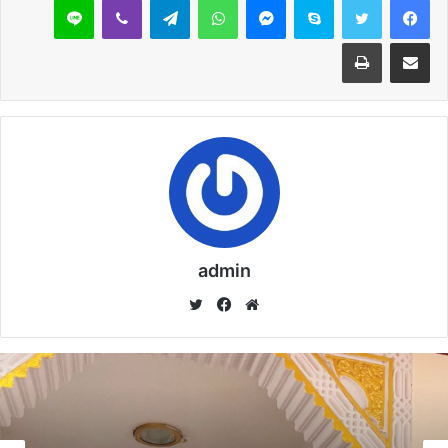
وبحضور السيد صاحب الفضيلة الشيخ / محمد عبد الرازق عمر رئيس
القطاع الديني – وبرعاية الأب الروحي للجميع معالي الأستاذ الدكتور
مشاركة عبر البريد
طباعة
الوزير / محمد مختار جمعة ..
كما ننوه بأن الجميع قد امتثل لمساعي الصلح ولم يصدر أي بيانات أو
أحاديث صحفية اليوم من أي منهم وأن كل ما صدر اليوم بوسائل
الإعلام هي تصريحات سابقة علي اتفاق الصلح ..
مقالات ذات صلة
admin
خُطْبَةُ الْجُمُعَةِ الْقَادِمَةُ :(( الدَّعْوَةُ إِلَى اللهِ تَعَالَى
موق
في
تويت
بِالْحِكْمَةِ وَالْمَوْعِظَةِ والْحَسَنَةِ )) د. مُحَمَّدُ حَرْزٌ
ع
سب
ر
5 فبراير,2026
الوي
وك
ب
خُطْبَةُ الجُمُعَةِ القَادِمَةُ : ((بُطُولَاتٌ لَا تُنْسَى)) د. مُحَمَّدُ
حَرْزٍ
29 يناير,2026
خطبة الأسبوع