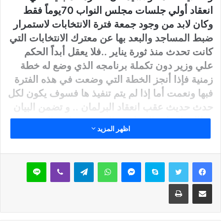
انعقاد أولي جلسات مجلس النواب 70يوماً فقط
وكان لابد من وجود جمعة فترة الانتخابات لاستمرار
ضبط المساجد والبعد بها عن معترك الانتخابات التي
كانت تحدث منذ ثورة يناير ..فلا يعقل أبداً الحكم
علي وزير دون تكملة برنامجه الذي وضع له خطة
زمنية فإذا أنجز الخطة التي وضعت في هذه الفترة
فبها ونعمت أما إذا لم يتم تنفيذ ها فسوف يكون لكل
حدث حديث عقب انعقاد البرلمان .. و تضمن البيان
مطالبة القيادة السياسية الوقوف بجانب الوزير حتي
اظهر المزيد
يستطيع ماوضعه من برامج وخطط لتطوير الخطاب
الديني ولن يكتمل هذا التطوير إلا بتحسين أحوال
الإمام مادياً وإدارياً لينعكس عليه دعوياً كما طالبوا
سكايب
ماسنجر
واتساب
تيلقرام
ڤايبر
لاين
بسرعة تطبيق الكادر ومعه القانون المقدم منهم
مشاركة عبر البريد
طباعة
لتطبيق مبدأ الثواب والعقاب .. وطالب البيان
ضرورة وجود كيان محترم يحمي الإمام ويعمل علي
تحقيق مطالبه وهو النقابة المهنية التي تقدموا