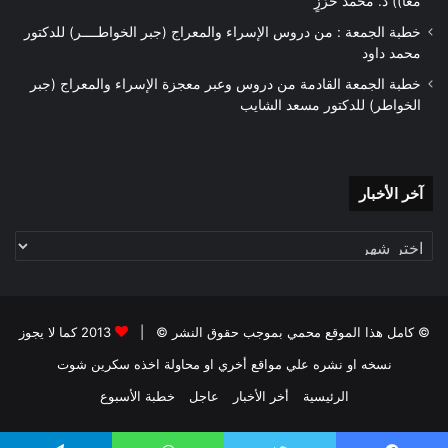
مَعًا)) د. مُحَمَّدُ حَرْزٍ
خطبة الجمعة : من دروس الإسراء والمعراج (جبر الخواطــــر) للدكتور
محمد داود
خطبة الجمعة القادمة من دروس وعبر معجزة الإسراء والمعراج (جبر
الخواطر) للدكتور مسعد الشايب
آخر
آخر الأخبار
الأخبار
© كامل هذا الموقع محمي بموجب حقوق النشر © |
2013 كما لا يجوز
نسخه او نشره علي مواقع أخري او محاولة اخذه سكرين شوت
الرئيسية
أخر الأخبار
عاجل
خطبة الأسبوع