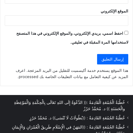
الموقع الإلكتروني
احفظ اسمي، بريدي الإلكتروني، والموقع الإلكتروني في هذا المتصفح
لاستخدامها المرة المقبلة في تعليقي.
هذا الموقع يستخدم خدمة أكيسميت للتقليل من البريد المزعجة.
اعرف
المزيد عن كيفية التعامل مع بيانات التعليقات الخاصة بك processed
.
خُطْبَةُ الْجُمُعَةِ الْقَادِمَةُ :(( الدَّعْوَةُ إِلَى اللهِ تَعَالَى بِالْحِكْمَةِ وَالْمَوْعِظَةِ
والْحَسَنَةِ )) د. مُحَمَّدُ حَرْزٌ
خُطْبَةُ الجُمُعَةِ القَادِمَةُ : ((بُطُولَاتٌ لَا تُنْسَى)) د. مُحَمَّدُ حَرْزٍ
خُطْبَةُ الجُمُعَةِ القَادِمَةُ : ((المَهَنُ في الْإِسْلَامِ طَرِيقُ الْعُمْرَانِ وَالْإِيمَانِ