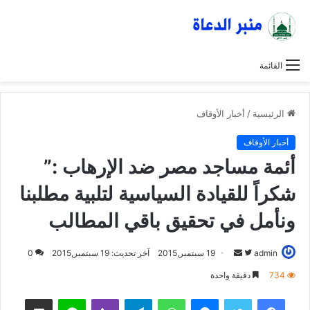
القائمة
الرئيسية
/
أخبار الأوقاف
أخبار الأوقاف
أئمة مساجد مصر ضد الإرهاب :”
شكراً للقيادة السياسية لتلبية مطلبنا
ونأمل في تحقيق باقي المطالب
admin
ت
أ
19 سبتمبر,2015
آخر تحديث: 19 سبتمبر,2015
0
ا
ر
734
دقيقة واحدة
ب
س
فيسبوك
تويتر
ماسنجر
واتساب
تيلقرام
ڤايبر
لاين
مشاركة عبر البريد
ع
ل