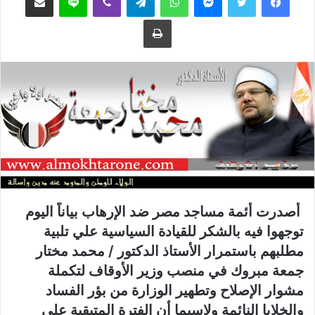
ع
ب
طباعة
ل
ر
ى
ي
ت
د
و
ا
ي
إ
ت
ل
ر
ك
ت
ر
و
ن
أصدرت أئمة مساجد مصر ضد الإرهاب بياناً اليوم
ي
توجهوا فيه بالشكر للقيادة السياسية علي تلبية
ا
مطلبهم باستمرار الأستاذ الدكتور / محمد مختار
جمعة مبروك في منصب وزير الأوقاف لتكملة
مشوار الإصلاح وتطهير الوزارة من بؤر الفساد
والخلايا النائمة ولاسيما أن الفترة المتبقية علي