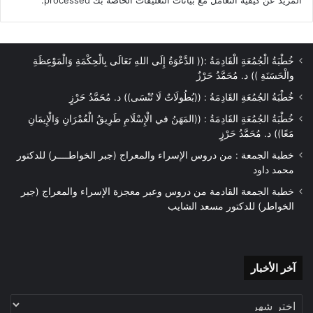
خُطْبَةُ الْجُمُعَةِ الْقَادِمَةُ :(( الدَّعْوَةُ إِلَى اللهِ تَعَالَى بِالْحِكْمَةِ وَالْمَوْعِظَةِ
والْحَسَنَةِ )) د. مُحَمَّدُ حَرْزٌ
خُطْبَةُ الجُمُعَةِ القَادِمَةُ : ((بُطُولَاتٌ لَا تُنْسَى)) د. مُحَمَّدُ حَرْزٍ
خُطْبَةُ الجُمُعَةِ القَادِمَةُ : ((المَهَنُ في الْإِسْلَامِ طَرِيقُ الْعُمْرَانِ وَالْإِيمَانِ
مَعًا)) د. مُحَمَّدُ حَرْزٍ
خطبة الجمعة : من دروس الإسراء والمعراج (جبر الخواطــــر) للدكتور
محمد داود
خطبة الجمعة القادمة من دروس وعبر معجزة الإسراء والمعراج (جبر
الخواطر) للدكتور مسعد الشايب
آخر
آخر الأخبار
الأخبار