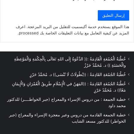
هذا الموقع يستخدم خدمة أكيسميت للتقليل من البريد المزعجة.
اعرف
المزيد عن كيفية التعامل مع بيانات التعليقات الخاصة بك processed
.
خُطْبَةُ الْجُمُعَةِ الْقَادِمَةُ :(( الدَّعْوَةُ إِلَى اللهِ تَعَالَى بِالْحِكْمَةِ وَالْمَوْعِظَةِ
والْحَسَنَةِ )) د. مُحَمَّدُ حَرْزٌ
خُطْبَةُ الجُمُعَةِ القَادِمَةُ : ((بُطُولَاتٌ لَا تُنْسَى)) د. مُحَمَّدُ حَرْزٍ
خُطْبَةُ الجُمُعَةِ القَادِمَةُ : ((المَهَنُ في الْإِسْلَامِ طَرِيقُ الْعُمْرَانِ وَالْإِيمَانِ
مَعًا)) د. مُحَمَّدُ حَرْزٍ
خطبة الجمعة : من دروس الإسراء والمعراج (جبر الخواطــــر) للدكتور
محمد داود
خطبة الجمعة القادمة من دروس وعبر معجزة الإسراء والمعراج (جبر
الخواطر) للدكتور مسعد الشايب