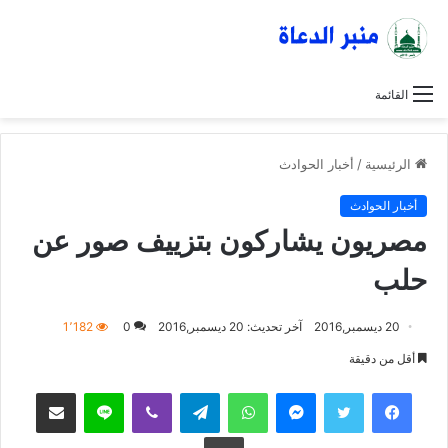
القائمة
الرئيسية
/
أخبار الحوادث
أخبار الحوادث
مصريون يشاركون بتزييف صور عن
حلب
20 ديسمبر,2016
آخر تحديث: 20 ديسمبر,2016
0
1٬182
أقل من دقيقة
فيسبوك
تويتر
ماسنجر
واتساب
تيلقرام
ڤايبر
لاين
مشاركة عبر البريد
طباعة