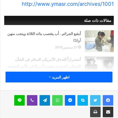
http://www.ymasr.com/archives/1001
مقالات ذات صلة
أبشع الجرائم.. أب يغتصب بناته الثلاثة وينجب منهن
أولادًا
27 ديسمبر,2016
أستمراراً للتدخل الأمريكى السافر فى الشأن
القضائى المصرى سفيرة أمريكا في الأمم المتحدة
تطالب بالإفراج عن عمر محمد
اظهر المزيد
20 ديسمبر,2016
سكايب
ماسنجر
واتساب
تيلقرام
ڤايبر
لاين
تأجيل قضية ( مذبحة كرداسة) لجلسة 22 ديسمبر
مشاركة عبر البريد
طباعة
الجاري