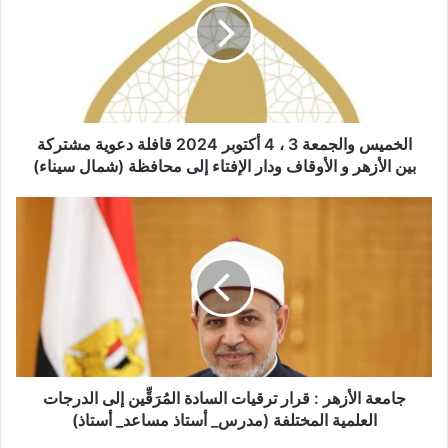
خُطْبَةُ الْجُمُعَةِ الْقَادِمَةُ :(( الدَّعْوَةُ إِلَى اللهِ تَعَالَى
بِالْحِكْمَةِ وَالْمَوْعِظَةِ والْحَسَنَةِ )) د. مُحَمَّدُ حَرْزٌ
5 فبراير,2026
خُطْبَةُ الجُمُعَةِ القَادِمَةُ : ((بُطُولَاتٌ لَا تُنْسَى)) د. مُحَمَّدُ
حَرْزٍ
الخميس والجمعة 3 ، 4 أكتوبر 2024 قافلة دعوية مشتركة
29 يناير,2026
بين الأزهر و الأوقاف ودار الإفتاء إلى محافظة (شمال سيناء)
خُطْبَةُ الجُمُعَةِ القَادِمَةُ : ((المَهَنُ في الْإِسْلَامِ طَرِيقُ
الْعُمْرَانِ وَالْإِيمَانِ مَعًا)) د. مُحَمَّدُ حَرْزٍ
22 يناير,2026
وأكد في النهاية لا تستمعوا للشائعات التي
تنتشر بأن الأزهر يفرق بين أبنائه، فالجميع
سواسية العبرة بالأعلي مؤهل أو الأعلي
جامعة الأزهر : قرار ترقيات السادة المُرَقِّين إلى الدرجات
تقدير، ومن تتوفر فيه الشروط.
العلمية المختلفة (مدرس_ أستاذ مساعد_ أستاذ)