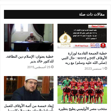
والله ولي التوفيق
مقالات ذات صلة
نسخ الرابط
خطبة الجمعة القادمة لوزارة
خطبة بعنوان: الإسلام دين النظافة،
الأوقاف pdf و word : حال النبي
للدكتور خالد بدير
(صلى الله عليه وسلم) مع ربه
25 أغسطس,2015
1 سبتمبر,2023
إيفاد خمسة من أئمة الأوقاف للعمل
منتخب مصر الأوليمبي يطيح بنظيره
بأسبانيا واليونان وفنزويلا وكلومبيا