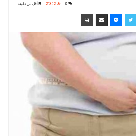
0
2٬842
أقل من دقيقة
تويتر
ماسنجر
مشاركة عبر البريد
طباعة