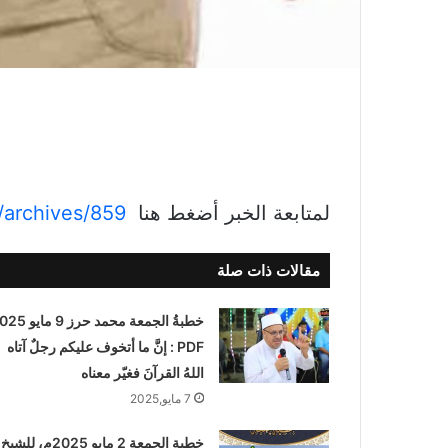
لمتابعة الخبر أضغط هنا
http://www.ymasr.com/archives/859
مقالات ذات صلة
خطبةُ الجمعة محمد حرز 9 م
PDF : إنَّ ما أتخوف عليكم رجلٌ آتاه
اللهُ القرآنَ فغيّر معناه
7 مايو,2025
خطبة الجمعة 2 مايو 2025م، للشيخ