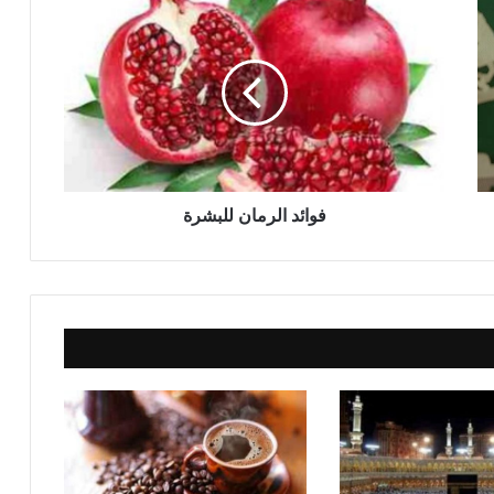
فوائد الرمان للبشرة
بالهنا والشفا مع حنان كل يوم اكلة
فوائد الرمان للبشرة
فوائد الكركم
خطبة الجمعة القادمة pdf ، للدكتور مسعد
الشايب : (ونغرس فيأكل من بعدنا)
خطبة الجمعة : ونغرسُ فيأكلُ من بَعدَنا، د.
محمد داود