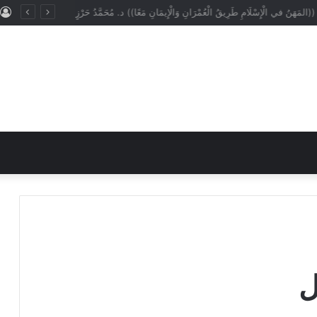
(المَهَنُ في الْإِسْلَامِ طَرِيقُ الْعُمْرَانِ وَالْإِيمَانِ مَعًا)) د. مُحَمَّدُ حَرْزٍ
ل