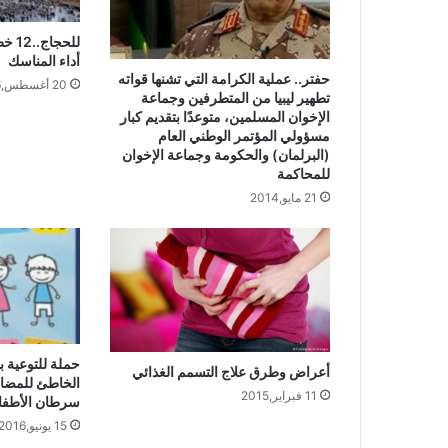
للحج
أداء المناسك
حفتر.. عملية الكرامة التي تشنها قواته
20 أغسطس,2016
تطهير ليبيا من المتطرفين وجماعة
الإخوان المسلمين، متوعدًا بتقديم كبار
مسؤولي المؤتمر الوطني العام
(البرلمان) والحكومة وجماعة الإخوان
للمحاكمة
21 مايو,2014
حملة للتوعية 
أعراض وطرق علاج التسمم الغذائي
الخاطئ للمضا
11 فبراير,2015
سرطان الأطفال
15 يونيو,2016