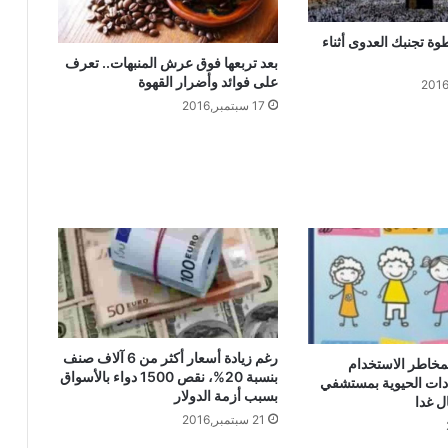
خطبةُ الجمعةِ القادمةِ: ((ونغرسُ فيأكلُ من
بَعدَنا)) د. محمد حرز
اج..12 خطوة تجنبك العدوى أثناء
بعد تربعها فوق عرش المنبهات.. تعرف
على فوائد وأضرار القهوة
خطبة الجمعة القادمة محمد حرز pdf :
17 سبتمبر,2016
ونغرس فيأكل من بعدنا ، 2 مايو 2025
خطبة الجمعة pdf محمد حرز – محمد داود –
ثروت سويف – مسعد الشايب : إذا استنار
العقل بالعلم أنار
رغم زيادة أسعار أكثر من 6 آلاف صنف
بمخاطر الاستخدام
بنسبة 20%، نقص 1500 دواء بالأسواق
دات الحيوية بمستشفي
بسبب أزمة الدولار
 غدا
21 سبتمبر,2016