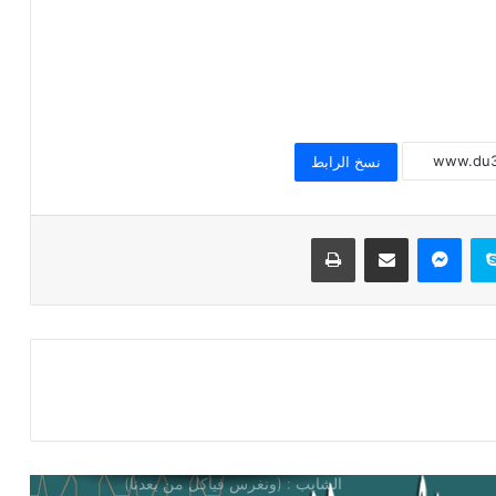
وزارة الصحة.. تفاصيل رفع سعر الدواء
بنسب تتراوح ما بين 30 : 50%
فوائد الرمان للبشرة
نسخ الرابط
بالهنا والشفا مع حنان كل يوم اكلة
سكايب
ماسنجر
مشاركة عبر البريد
طباعة
فوائد الكركم
خطبة الجمعة القادمة pdf ، للدكتور مسعد
الشايب : (ونغرس فيأكل من بعدنا)
خطبة الجمعة : ونغرسُ فيأكلُ من بَعدَنا، د.
محمد داود