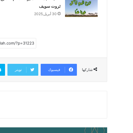
ثروت سويف
30 أبريل,2025
فيسبوك
تويتر
شاركها