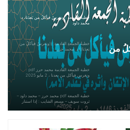
خطبةُ الجمعةِ القادمةِ: ((ونغرسُ فيأكلُ من
بَعدَنا)) د. محمد حرز
خطبة الجمعة القادمة محمد حرز pdf :
نغرسُ
ونغرس فيأكل من بعدنا ، 2 مايو 2025
حرز
خطبة الجمعة pdf محمد حرز – محمد داود –
ثروت سويف – مسعد الشايب : إذا استنار
العقل بالعلم أنار
لُ من
6 أخطاء تقودك لأمراض السمنة والسكر
والقلب
وزارة الصحة.. تفاصيل رفع سعر الدواء
بنسب تتراوح ما بين 30 : 50%