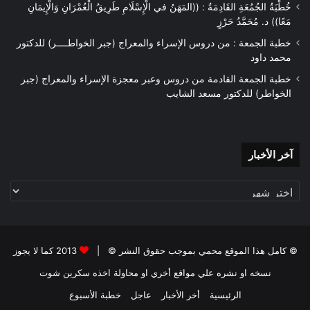
خُطْبَةُ الجُمُعَةِ القَادِمَةُ : ((المَهَنُ في الْإِسْلَامِ طَرِيقُ الْعُمْرَانِ وَالْإِيمَانِ
مَعًا)) د. مُحَمَّدُ حَرْزٍ
خطبة الجمعة : من دروس الإسراء والمعراج (جبر الخواطــــر) للدكتور
محمد داود
خطبة الجمعة القادمة من دروس وعبر معجزة الإسراء والمعراج (جبر
الخواطر) للدكتور مسعد الشايب
آخر
آخر الأخبار
الأخبار
© كامل هذا الموقع محمي بموجب حقوق النشر © |
2013 كما لا يجوز
نسخه او نشره علي مواقع أخري او محاولة اخذه سكرين شوت
الرئيسية
أخر الأخبار
عاجل
خطبة الأسبوع