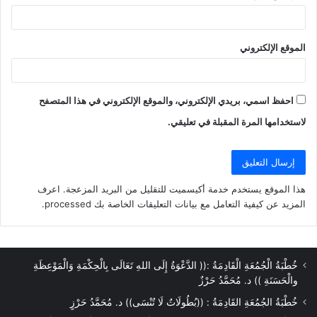
الموقع الإلكتروني
احفظ اسمي، بريدي الإلكتروني، والموقع الإلكتروني في هذا المتصفح
لاستخدامها المرة المقبلة في تعليقي.
هذا الموقع يستخدم خدمة أكيسميت للتقليل من البريد المزعجة.
اعرف
المزيد عن كيفية التعامل مع بيانات التعليقات الخاصة بك processed
.
خُطْبَةُ الْجُمُعَةِ الْقَادِمَةُ :(( الدَّعْوَةُ إِلَى اللهِ تَعَالَى بِالْحِكْمَةِ وَالْمَوْعِظَةِ
والْحَسَنَةِ )) د. مُحَمَّدُ حَرْزٌ
خُطْبَةُ الجُمُعَةِ القَادِمَةُ : ((بُطُولَاتٌ لَا تُنْسَى)) د. مُحَمَّدُ حَرْزٍ