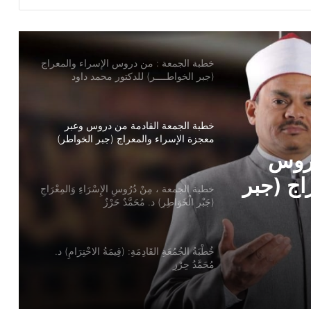
خطبة الجمعة : من دروس الإسراء والمعراج
(جبر الخواطــــر) للدكتور محمد داود
خطبة الجمعة القادمة من دروس وعبر
معجزة الإسراء والمعراج (جبر الخواطر)
للدكتور مسعد الشايب
خطبة الجمعة ، مِنْ دُرُوسِ الإِسْرَاءِ وَالمِعْرَاجِ
(جَبْرِ الْخَوَاطِرِ) د. مُحَمَّدٌ حَرْزٌ
سْرَاءِ
ُحَمَّدٌ
خُطْبَةُ الجُمُعَةِ القَادِمَةِ: (قِيمَةُ الاحْتِرَامِ) د.
مُحَمَّدُ حِرْزٍ
دروس
خطبة الجمعة ، قيمة الاحترام ، للدكتور
مسعد الشايب
اج (جبر
شايب