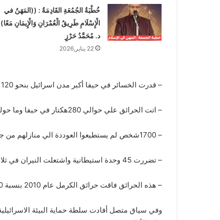
خُطْبَةُ الجُمُعَةِ القَادِمَةُ : ((المَهَنُ في
الْإِسْلَامِ طَرِيقُ الْعُمْرَانِ وَالْإِيمَانِ مَعًا)
د. مُحَمَّدُ حَرْزٍ
22 يناير,2026
– قدرت الخسائر في حيفا أكبر مدن اسرائيل بنحو 120 مليون دولار .
– اتت الحرائق علي حوالي 280هكتار في حيفا وما حولها حسب تقديرات بلدية حيفا.
– 1700شخص لم يستطيعوا العوددة الي منازلهم من جراء تلك الحرائق.
– تضررت 45 وحدة استيطانية واشتعلت النيران في ثلاث مستوطنات (دوليف -كارني شومرون – الفي مناشه ).
– هذه الحرائق فاقت حرائق الكرمل عام 2010 بنسبة 30% .