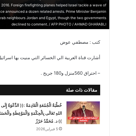
016. Foreign firefighting planes helped Israel tackle a wave of
olice announced a dozen related arrests. Prime Minister Benjamin
 Arab neighbours Jordan and Egypt, though the two governments
declined to comment. / AFP PHOTO / AHMAD GHARABLI
كتب : مصطفي عوض
أشارت قناة العربية الي الخسائر التي منيت بها اسرائيل
– احتراق 560منزل و180 جريح .
مقالات ذات صلة
خُطْبَةُ الْجُمُعَةِ الْقَادِمَةُ :(( الدَّعْوَةُ إِلَى
اللهِ تَعَالَى بِالْحِكْمَةِ وَالْمَوْعِظَةِ والْحَسَنَ
)) د. مُحَمَّدُ حَرْزٌ
5 فبراير,2026