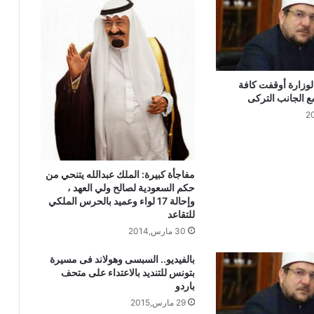
خطبة الجمعة : من دروس الإسراء والمعراج
(جبر الخواطــــر) للدكتور محمد داود
خطبة الجمعة القادمة من دروس وعبر
معجزة الإسراء والمعراج (جبر الخواطر)
لوزارة أوقفت كافة
للدكتور مسعد الشايب
ع الجانب التركى
خطبة الجمعة ، مِنْ دُرُوسِ الإِسْرَاءِ وَالمِعْرَاجِ
(جَبْرِ الْخَوَاطِرِ) د. مُحَمَّدٌ حَرْزٌ
مفاجأة كبيرة: الملك عبدالله يتنحي من
حكم السعودية لصالح ولي العهد ،
خُطْبَةُ الجُمُعَةِ القَادِمَةِ: (قِيمَةُ الاحْتِرَامِ) د.
وإحالة 17 لواء وعميد بالحرس الملكي
مُحَمَّدُ حِرْزٍ
للتقاعد
30 مارس,2014
خطبة الجمعة ، قيمة الاحترام ، للدكتور
بالفيديو.. السبسى وهولاند فى مسيرة
مسعد الشايب
بتونس للتنديد بالاعتداء على متحف
باردو
29 مارس,2015