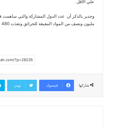
علي الأقل .
مليون ونصف من المواد المعيقة للحرائق ونفذت 480 طلعة جوية خلال الخمسة الأيام المنصرمة .
فيسبوك
تويتر
شاركها