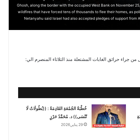
Ghosh, along the border with the occupied West Bank on November 25, 2
wildfires that have forced tens of thousands to flee their homes, as p
Netanyahu said Israel had also accepted pledges of support from
 من جراء حرائق الغابات المشتعلة منذ الثلاثاء المنصرم الي:
خُطْبَةُ الجُمُعَةِ القَادِمَةُ : ((بُطُولَاتٌ لَا
ةِ
تُنْسَى)) د. مُحَمَّدُ حَرْزٍ
29 يناير,2026