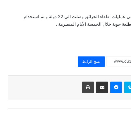
الاحترام
وجدير بالذكر أن عدد الدول المشاركة والتي ساهمت في عمليات اطفاء الحرائق وصلت الي 22 دولة و تم استخدام
خطبة الجمعة القادمة ( قيمة الاحترام )
للشيخ ثروت سويف
خطبة الجمعة القادمة ( الوقت أنفاس لا تعود
) للشيخ ثروت سويف
نسخ الرابط
خطبة الجمعة ، قيمة الوقت في حياة
سكايب
ماسنجر
مشاركة عبر البريد
طباعة
الإنسان للدكتور محمد داود
خطبة الجمعة ، إدارة الوقت مفتاح بناء
الإنسان الناجح للدكتور مسعد الشايب