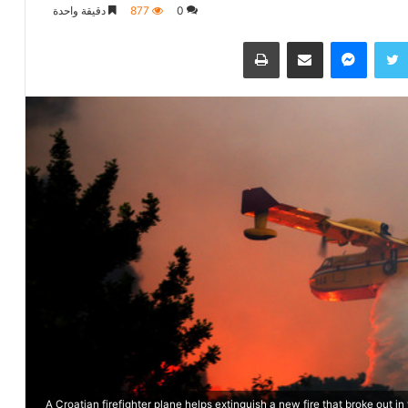
0
877
دقيقة واحدة
تويتر
ماسنجر
مشاركة عبر البريد
طباعة
A Croatian firefighter plane helps extinguish a new fire that broke out in 