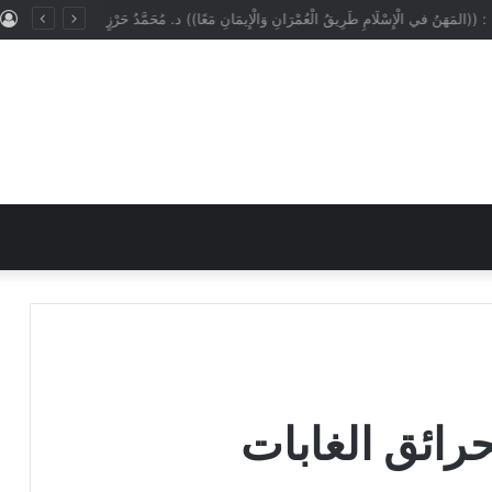
: ((المَهَنُ في الْإِسْلَامِ طَرِيقُ الْعُمْرَانِ وَالْإِيمَانِ مَعًا)) د. مُحَمَّدُ حَرْزٍ
رائق الغابات