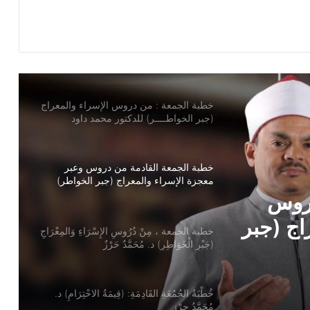
خطبة الجمعة : من دروس الإسراء والمعراج
(جبر الخواطــــر) للدكتور محمد داود
خطبة الجمعة القادمة من دروس وعبر
معجزة الإسراء والمعراج (جبر الخواطر)
للدكتور مسعد الشايب
خطبة الجمعة ، مِنْ دُرُوسِ الإِسْرَاءِ وَالمِعْرَاجِ
(جَبْرِ الْخَوَاطِرِ) د. مُحَمَّدٌ حَرْزٌ
سْرَاءِ
ُحَمَّدٌ
خُطْبَةُ الجُمُعَةِ القَادِمَةِ: (قِيمَةُ الاحْتِرَامِ) د.
مُحَمَّدُ حِرْزٍ
خطبة الجمعة ، قيمة الاحترام ، للدكتور
مسعد الشايب