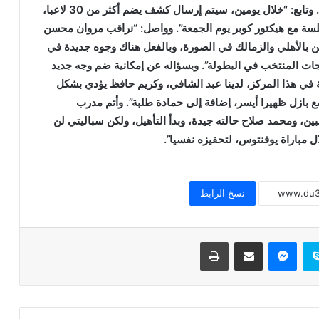
مجال لأكثر من ذلك في ظل ضيق الوقت قبل البطولة”. وتابع: “خلال يومين، سيتم إرسال كشف يضم أكثر من 30 لاعبا،
مع هيكتور كوبر يوم الجمعة”. وواصل: “نراقب مروان محسن
خطبة الجمعة للدكتور محمد داود ، قيمة
الأهلي والزمالك في الصورة، وبالفعل هناك وجوه جديدة في
الاحترام
ياجات المنتخب في البطولة”. وبسؤاله عن إمكانية ضم وجه جديد
مة في هذا المركز، لدينا عبد الشافي، وكريم حافظ يؤدي بشكل
فرنسي، وعمر جابر لعب 3 مباريات مع بازل ظهيرا أيسر، إضافة إلى حمادة طلبة”. وأتم مدرب
خطبة الجمعة القادمة ( قيمة الاحترام )
ب: “قائمة المحترفين ستتراوح بين 8 إلى 10 لاعبين، ومحمد صلاح حالته جيدة، وبدأ التأهيل، ولكن سباليتي لن
للشيخ ثروت سويف
ل مباراة يوفنتوس، لتحفيزه نفسيا”.
خطبة الجمعة القادمة ( الوقت أنفاس لا تعود
) للشيخ ثروت سويف
نسخ الرابط
خطبة الجمعة ، قيمة الوقت في حياة
سكايب
ماسنجر
مشاركة عبر البريد
طباعة
الإنسان للدكتور محمد داود
خطبة الجمعة ، إدارة الوقت مفتاح بناء
الإنسان الناجح للدكتور مسعد الشايب