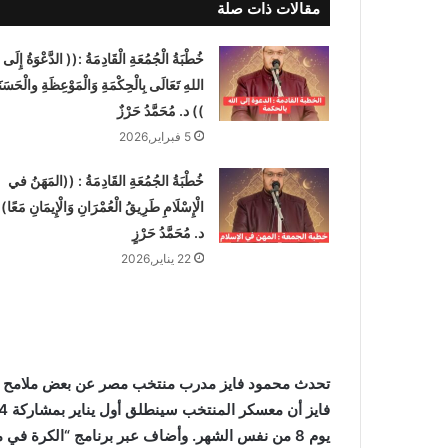
مقالات ذات صلة
خُطْبَةُ الْجُمُعَةِ الْقَادِمَةُ :(( الدَّعْوَةُ إِلَى
اللهِ تَعَالَى بِالْحِكْمَةِ وَالْمَوْعِظَةِ والْحَسَنَ
)) د. مُحَمَّدُ حَرْزٌ
5 فبراير,2026
خُطْبَةُ الجُمُعَةِ القَادِمَةُ : ((المَهَنُ في
الْإِسْلَامِ طَرِيقُ الْعُمْرَانِ وَالْإِيمَانِ مَعًا)
د. مُحَمَّدُ حَرْزٍ
22 يناير,2026
تحدث محمود فايز مدرب منتخب مصر عن بعض ملامح قا