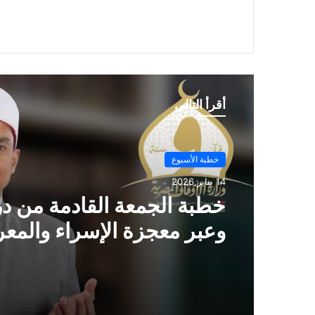
أقرأ التالي
خطبة الأسبوع
14 يناير,2026
خطبة الجمعة ، مِنْ دُرُوسِ الإِ
وَالمِعْرَاجِ (جَبْرِ الْخَوَاطِرِ) د. م
حَرْزٌ