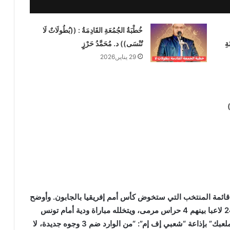
خُطْبَةُ الجُمُعَةِ القَادِمَةُ : ((بُطُولَاتٌ لَا
ةِ
تُنْسَى)) د. مُحَمَّدُ حَرْزٍ
29 يناير,2026
)
ئمة المنتخب التي ستخوض كأس أمم إفريقيا بالجابون. وأوضح
فايز أن معسكر المنتخب سينطلق أول يناير بمشاركة 24 لاعبا بينهم 4 حراس مرمى، ويتخلله مباراة ودية أمام تونس
يوم 8 من نفس الشهر. وأضاف عبر برنامج “الكرة في ملعبك” بإذاعة “شعبي إف إم”: “من الوارد ضم 3 وجوه جديدة، لا