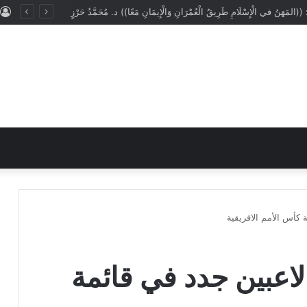
: ((المَهَنُ في الْإِسْلَامِ طَرِيقُ الْعُمْرَانِ وَالْإِيمَانِ مَعًا)) د. مُحَمَّدُ حَرْزٍ
لمنتخب: قد نضم 3 لاعبين جدد في قائمة