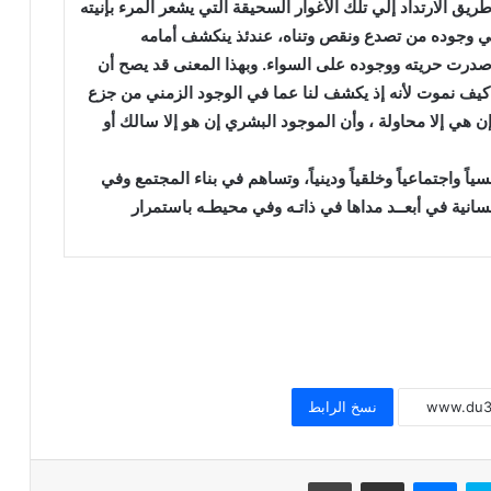
 الارتداد إلي تلك الأغوار السحيقة التي يشعر المرء بإنيته
 في وجوده من تصدع ونقص وتناه، عندئذ ينكشف أمامه
صدرت حريته ووجوده على السواء. وبهذا المعنى قد يصح أن
ا كيف نموت لأنه إذ يكشف لنا عما في الوجود الزمني من جزع
 هي إلا محاولة ، وأن الموجود البشري إن هو إلا سالك أو
خطبة الجمعة للدكتور محمد داود ، قيمة
اً واجتماعياً وخلقياً ودينياً، وتساهم في بناء المجتمع وفي
الاحترام
سانية في أبعــد مداها في ذاتـه وفي محيطـه باستمرار
خطبة الجمعة القادمة ( قيمة الاحترام )
للشيخ ثروت سويف
خطبة الجمعة القادمة ( الوقت أنفاس لا تعود
) للشيخ ثروت سويف
نسخ الرابط
خطبة الجمعة ، قيمة الوقت في حياة
سكايب
ماسنجر
مشاركة عبر البريد
طباعة