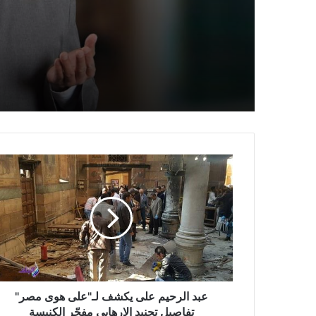
حَرْزٌ
عبد الرحيم على يكشف لـ"على هوى مصر"
تفاصيل تجنيد الإرهابى مفجّر الكنيسة