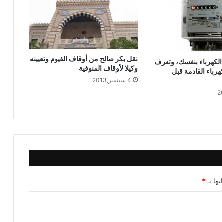
مُحَمَّدُ حِرْزٍ
خطبة الجمعة ، قيمة الاحترام ، للدكتور
مسعد الشايب
نقل بكر صالح من أوقاف الفيوم وتعيينه
لكهرباء بنفسك، وتعرف
وكيلا لأوقاف المنوفية
هرباء القادمة قبل
4 سبتمبر,2013
يها بـ
*