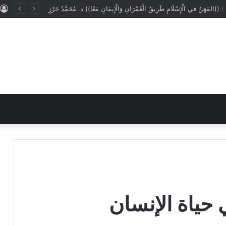
ُ : ((المَهَنُ في الْإِسْلَامِ طَرِيقُ الْعُمْرَانِ وَالْإِيمَانِ مَعًا)) د. مُحَمَّدُ حَرْزٍ
 حياة الإنسان