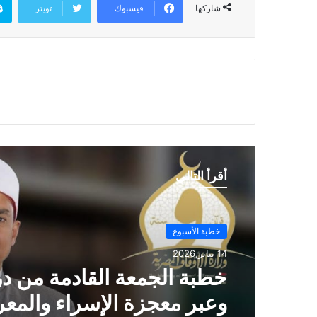
فيسبوك
تويتر
شاركها
أقرأ التالي
خطبة الأسبوع
14 يناير,2026
خطبة الجمعة ، مِنْ دُرُوسِ الإِ
وَالمِعْرَاجِ (جَبْرِ الْخَوَاطِرِ) د. م