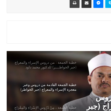
الإنسان للدكتور محمد داود
خطبة الجمعة ، إدارة الوقت مفتاح بناء
الإنسان الناجح للدكتور مسعد الشايب
خطبة الجمعة : من دروس الإسراء والمعراج
(جبر الخواطــــر) للدكتور محمد داود
خطبة الجمعة القادمة من دروس وعبر
معجزة الإسراء والمعراج (جبر الخواطر)
للدكتور مسعد الشايب
خطبة الجمعة ، مِنْ دُرُوسِ الإِسْرَاءِ وَالمِعْرَاجِ
(جَبْرِ الْخَوَاطِرِ) د. مُحَمَّدٌ حَرْزٌ
سْرَاءِ
ُحَمَّدٌ
خُطْبَةُ الجُمُعَةِ القَادِمَةِ: (قِيمَةُ الاحْتِرَامِ) د.