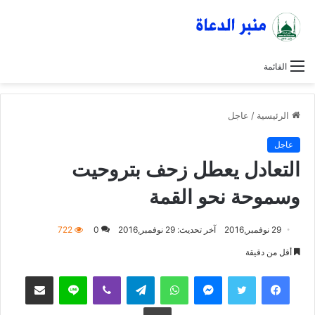
القائمة
الرئيسية
/
عاجل
عاجل
التعادل يعطل زحف بتروحيت
وسموحة نحو القمة
29 نوفمبر,2016
آخر تحديث: 29 نوفمبر,2016
0
722
أقل من دقيقة
فيسبوك
تويتر
ماسنجر
واتساب
تيلقرام
ڤايبر
لاين
مشاركة عبر البريد
طباعة