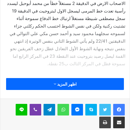
الاصحاب الارض في الدقيقة 2 مستغلاً خطأ من محمد أبوحبل ليسدد
رأسية تعدت خط المرمى ليسجل الاول لبتروجيت في الدقيقة 19
سجل مصطفى شبيطة مستغلاً ارتباك خط الدفاع سموحة أثناء
تشتيت ركنية ولكن في نفس الشوط احتسب الحكم ركلتي جزاء
لسموحه سجلهما محمود سيد و أحمد حسن مكي علي التوالي في
الدقيقتين 22/41 ولم يأتي الشوط الثاني بنفس الوتيرة إذ انتهي
بنفس نتيجه ونهاية الشوط الأول التعادل عطل زحف الفريقين نحو
القمة ليصل رصيد بتروحيت عند النقطة 23 في المركز الرابع اما
سموحة فظل في المركز الثالث ب25 نقطة.
اظهر المزيد
سكايب
ماسنجر
واتساب
تيلقرام
ڤايبر
لاين
نسخ الرابط
مشاركة عبر البريد
طباعة