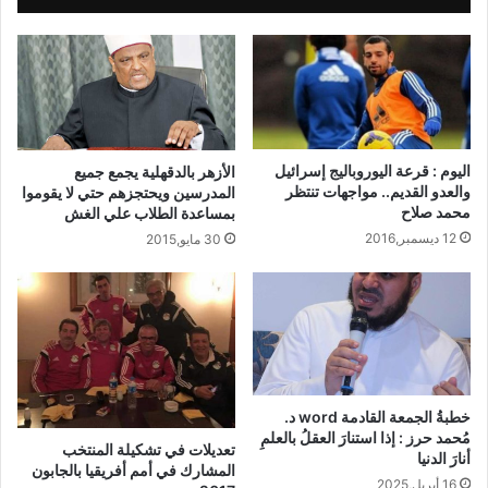
اليوم : قرعة اليوروباليج إسرائيل
الأزهر بالدقهلية يجمع جميع
والعدو القديم.. مواجهات تنتظر
المدرسين ويحتجزهم حتي لا يقوموا
محمد صلاح
بمساعدة الطلاب علي الغش
12 ديسمبر,2016
30 مايو,2015
خطبةُ الجمعة القادمة word د.
مُحمد حرز : إذا استنارَ العقلُ بالعلمِ
تعديلات في تشكيلة المنتخب
أنارَ الدنيا
المشارك في أمم أفريقيا بالجابون
16 أبريل,2025