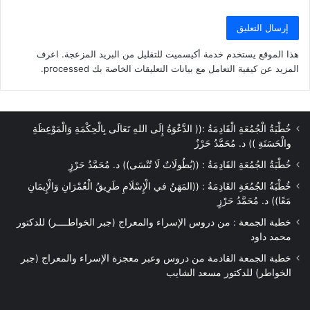
هذا الموقع يستخدم خدمة أكيسميت للتقليل من البريد المزعجة.
اعرف
المزيد عن كيفية التعامل مع بيانات التعليقات الخاصة بك processed
.
خُطْبَةُ الْجُمُعَةِ الْقَادِمَةُ :(( الدَّعْوَةُ إِلَى اللهِ تَعَالَى بِالْحِكْمَةِ وَالْمَوْعِظَةِ
والْحَسَنَةِ )) د. مُحَمَّدُ حَرْزٌ
خُطْبَةُ الجُمُعَةِ القَادِمَةُ : ((بُطُولَاتٌ لَا تُنْسَى)) د. مُحَمَّدُ حَرْزٍ
خُطْبَةُ الجُمُعَةِ القَادِمَةُ : ((المَهَنُ في الْإِسْلَامِ طَرِيقُ الْعُمْرَانِ وَالْإِيمَانِ
مَعًا)) د. مُحَمَّدُ حَرْزٍ
خطبة الجمعة : من دروس الإسراء والمعراج (جبر الخواطــــر) للدكتور
محمد داود
خطبة الجمعة القادمة من دروس وعبر معجزة الإسراء والمعراج (جبر
الخواطر) للدكتور مسعد الشايب