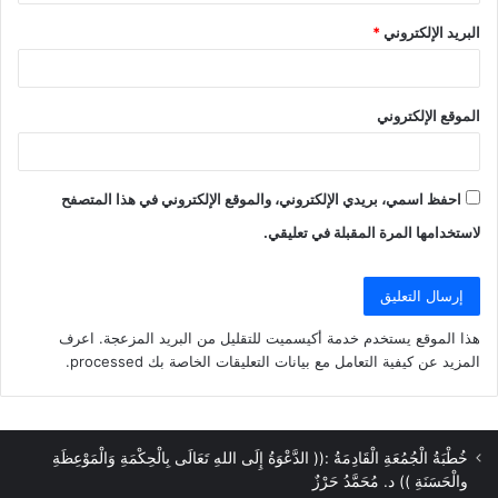
البريد الإلكتروني
*
الموقع الإلكتروني
احفظ اسمي، بريدي الإلكتروني، والموقع الإلكتروني في هذا المتصفح
لاستخدامها المرة المقبلة في تعليقي.
هذا الموقع يستخدم خدمة أكيسميت للتقليل من البريد المزعجة.
اعرف
المزيد عن كيفية التعامل مع بيانات التعليقات الخاصة بك processed
.
خُطْبَةُ الْجُمُعَةِ الْقَادِمَةُ :(( الدَّعْوَةُ إِلَى اللهِ تَعَالَى بِالْحِكْمَةِ وَالْمَوْعِظَةِ
والْحَسَنَةِ )) د. مُحَمَّدُ حَرْزٌ