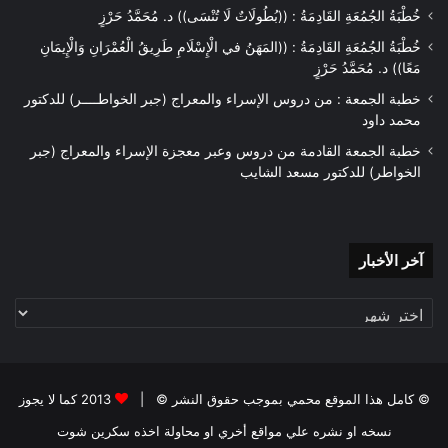
خُطْبَةُ الجُمُعَةِ القَادِمَةُ : ((بُطُولَاتٌ لَا تُنْسَى)) د. مُحَمَّدُ حَرْزٍ
خُطْبَةُ الجُمُعَةِ القَادِمَةُ : ((المَهَنُ في الْإِسْلَامِ طَرِيقُ الْعُمْرَانِ وَالْإِيمَانِ
مَعًا)) د. مُحَمَّدُ حَرْزٍ
خطبة الجمعة : من دروس الإسراء والمعراج (جبر الخواطــــر) للدكتور
محمد داود
خطبة الجمعة القادمة من دروس وعبر معجزة الإسراء والمعراج (جبر
الخواطر) للدكتور مسعد الشايب
آخر
آخر الأخبار
الأخبار
© كامل هذا الموقع محمي بموجب حقوق النشر © |
2013 كما لا يجوز
نسخه او نشره علي مواقع أخري او محاولة اخذه سكرين شوت