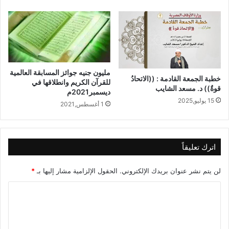
الأزهر الشريف.
نسخ الرابط
مليون جنيه جوائز المسابقة العالمية
خطبة الجمعة القادمة : ((الاتحادُ
للقرآن الكريم وانطلاقها في
قوةٌ)) د. مسعد الشايب
ديسمبر2021م
15 يوليو,2025
1 أغسطس,2021
اترك تعليقاً
لن يتم نشر عنوان بريدك الإلكتروني.
الحقول الإلزامية مشار إليها بـ
*
ا
ل
ت