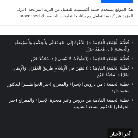
هذا الموقع يستخدم خدمة أكيسميت للتقليل من البريد المزعجة.
اعرف
المزيد عن كيفية التعامل مع بيانات التعليقات الخاصة بك processed
.
خُطْبَةُ الْجُمُعَةِ الْقَادِمَةُ :(( الدَّعْوَةُ إِلَى اللهِ تَعَالَى بِالْحِكْمَةِ وَالْمَوْعِظَةِ
والْحَسَنَةِ )) د. مُحَمَّدُ حَرْزٌ
خُطْبَةُ الجُمُعَةِ القَادِمَةُ : ((بُطُولَاتٌ لَا تُنْسَى)) د. مُحَمَّدُ حَرْزٍ
خُطْبَةُ الجُمُعَةِ القَادِمَةُ : ((المَهَنُ في الْإِسْلَامِ طَرِيقُ الْعُمْرَانِ وَالْإِيمَانِ
مَعًا)) د. مُحَمَّدُ حَرْزٍ
خطبة الجمعة : من دروس الإسراء والمعراج (جبر الخواطــــر) للدكتور
محمد داود
خطبة الجمعة القادمة من دروس وعبر معجزة الإسراء والمعراج (جبر
الخواطر) للدكتور مسعد الشايب
آخر
آخر الأخبار
الأخبار